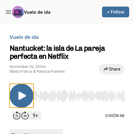
+ Follow
Vuelo de ida
Vuelo de ida
Nantucket: la isla de La pareja
perfecta en Netflix
November 25, 2024
•
Share
Marta Franco & Patricia Puentes
Use Left/Right to seek, Home/End to jump to st
0:00
|
16:48