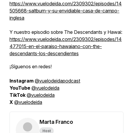
https://www.vuelodeida.com/2309302/episodes/14
505668-saltburn-y-su-envidiable-casa-de-campo-
inglesa
Y nuestro episodio sobre The Descendants y Hawai:
https://www.vuelodeida.com/2309302/episodes/14
477015-en-el-paraiso-hawaiano-con-the-
descendants-los-descendientes
¡Síguenos en redes!
Instagram
@vuelodeidapodcast
YouTube
@vuelodeida
TikTok
@vuelodeida
X
@vuelodeida
Marta Franco
Host