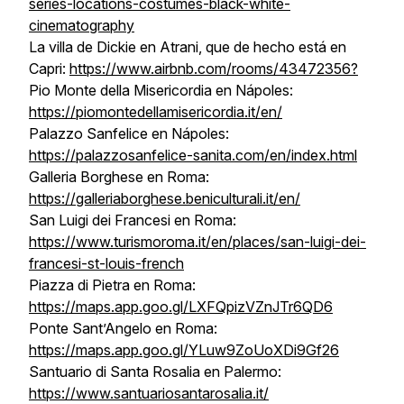
series-locations-costumes-black-white-
cinematography
La villa de Dickie en Atrani, que de hecho está en
Capri:
https://www.airbnb.com/rooms/43472356?
Pio Monte della Misericordia en Nápoles:
https://piomontedellamisericordia.it/en/
Palazzo Sanfelice en Nápoles:
https://palazzosanfelice-sanita.com/en/index.html
Galleria Borghese en Roma:
https://galleriaborghese.beniculturali.it/en/
San Luigi dei Francesi en Roma:
https://www.turismoroma.it/en/places/san-luigi-dei-
francesi-st-louis-french
Piazza di Pietra en Roma:
https://maps.app.goo.gl/LXFQpizVZnJTr6QD6
Ponte Sant’Angelo en Roma:
https://maps.app.goo.gl/YLuw9ZoUoXDi9Gf26
Santuario di Santa Rosalia en Palermo:
https://www.santuariosantarosalia.it/