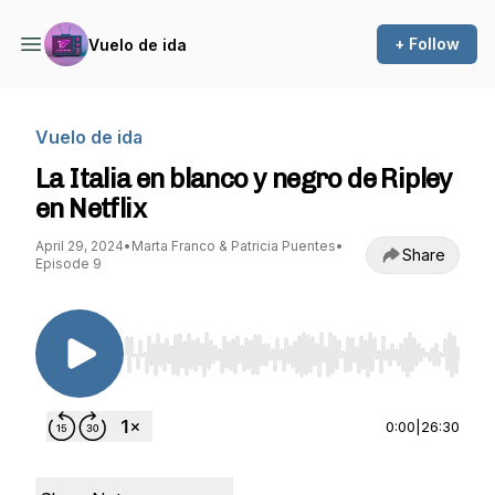
+ Follow
Vuelo de ida
Vuelo de ida
La Italia en blanco y negro de Ripley
en Netflix
April 29, 2024
•
Marta Franco & Patricia Puentes
•
Share
Episode 9
Use Left/Right to seek, Home/End to jump to st
0:00
|
26:30